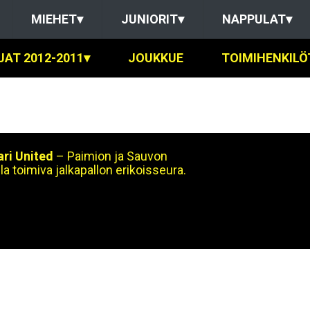
MIEHET
▾
JUNIORIT
▾
NAPPULAT
▾
JAT 2012-2011
▾
JOUKKUE
TOIMIHENKILÖ
ri United
– Paimion ja Sauvon
la toimiva jalkapallon erikoisseura.