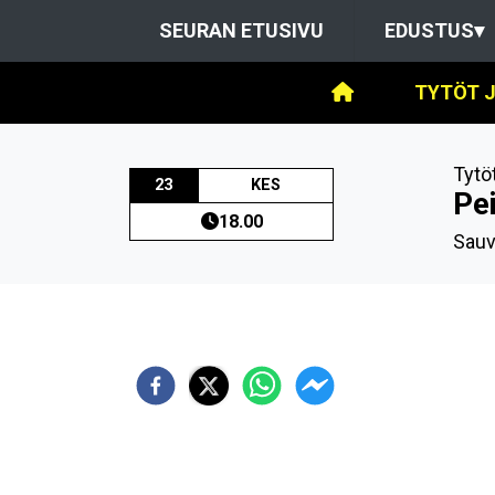
SEURAN ETUSIVU
EDUSTUS
▾
TYTÖT J
Tytö
23
KES
Pe
18.00
Sauv