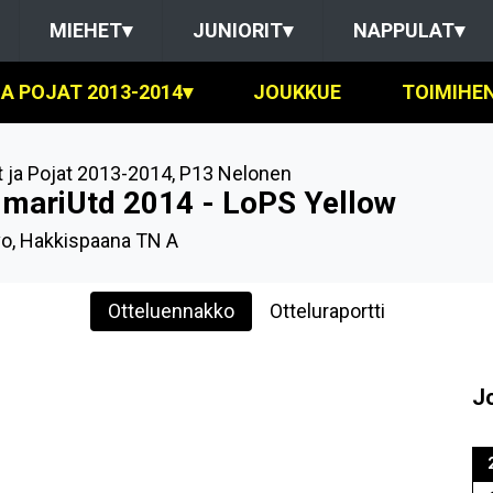
MIEHET
▾
JUNIORIT
▾
NAPPULAT
▾
A POJAT 2013-2014
▾
JOUKKUE
TOIMIHE
t ja Pojat 2013-2014
,
P13 Nelonen
imariUtd 2014 - LoPS Yellow
o, Hakkispaana TN A
Otteluennakko
Otteluraportti
J