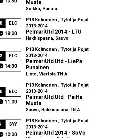
10:30
Musta
Soikka, Paimio
P13 Kolmonen , Tytöt ja Pojat
8
ELO
2013-2014
PeimariUtd 2014 - LTU
18:00
Hakkispaana, Sauvo
P13 Kolmonen , Tytöt ja Pojat
2013-2014
3
ELO
PeimariUtd Utd - LiePa
14:30
Punainen
Lieto, Viertola TN A
P13 Kolmonen , Tytöt ja Pojat
2013-2014
0
ELO
PeimariUtd Utd - PaiHa
11:00
Musta
Sauvo, Hakkispaana TN A
P13 Kolmonen , Tytöt ja Pojat
6
SYY
2013-2014
PeimariUtd 2014 - SoVo
10:00