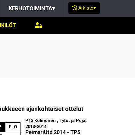
Arkisto
▾
KERHOTOIMINTA
▾
NKILÖT
oukkueen ajankohtaiset ottelut
P13 Kolmonen , Tytöt ja Pojat
2013-2014
2
ELO
PeimariUtd 2014 - TPS