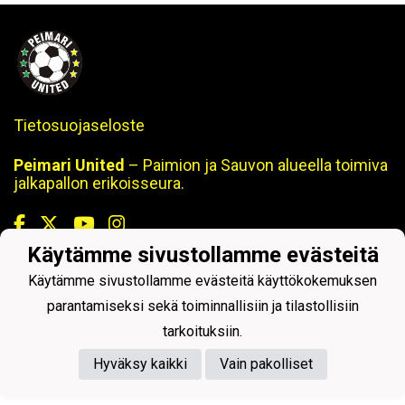
Tietosuojaseloste
Peimari United
– Paimion ja Sauvon alueella toimiva
jalkapallon erikoisseura.
Käytämme sivustollamme evästeitä
Käytämme sivustollamme evästeitä käyttökokemuksen
Powered by
parantamiseksi sekä toiminnallisiin ja tilastollisiin
tarkoituksiin.
Hyväksy kaikki
Vain pakolliset