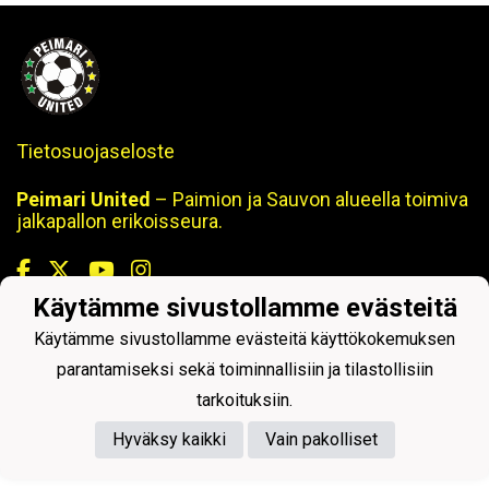
Tietosuojaseloste
Peimari United
– Paimion ja Sauvon alueella toimiva
jalkapallon erikoisseura.
Käytämme sivustollamme evästeitä
Käytämme sivustollamme evästeitä käyttökokemuksen
Powered by
parantamiseksi sekä toiminnallisiin ja tilastollisiin
tarkoituksiin.
Hyväksy kaikki
Vain pakolliset