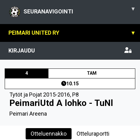
▾
SEURANAVIGOINTI
PEIMARI UNITED RY
▾
KIRJAUDU
4
TAM
10.15
Tytöt ja Pojat 2015-2016
,
P8
PeimariUtd A lohko - TuNl
Peimari Areena
Otteluennakko
Otteluraportti