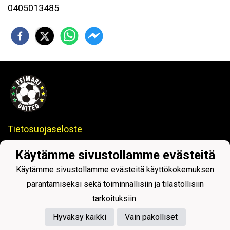
0405013485
Tietosuojaseloste
Peimari United
– Paimion ja Sauvon alueella toimiva
Käytämme sivustollamme evästeitä
jalkapallon erikoisseura.
Käytämme sivustollamme evästeitä käyttökokemuksen
parantamiseksi sekä toiminnallisiin ja tilastollisiin
tarkoituksiin.
Hyväksy kaikki
Vain pakolliset
Powered by