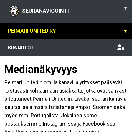
▾
SEURANAVIGOINTI
PEIMARI UNITED RY
▾
KIRJAUDU
Medianäkyvyys
Peimari Unitedin omilla kanavilla yritykset pääsevät
loistavasti kohtaamaan asiakkaita, jotka ovat vahvasti
sitoutuneet Peimari Unitediin. Lisäksi seuran kanavia
seuraa laaja määrä futisfaneja ympäri Suomen sekä
myös mm. Portugalista. Jokainen some
postauksemme Instagramissa ja Facebookissa
tavoittavat aina yhteensä yli tuhat ihmistä,