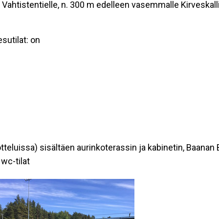
htistentielle, n. 300 m edelleen vasemmalle Kirveskalliont
sutilat: on
eluissa) sisältäen aurinkoterassin ja kabinetin, Baanan Bu
 wc-tilat