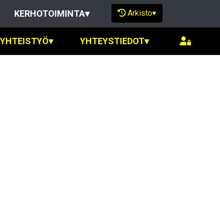
Arkisto
▾
KERHOTOIMINTA
▾
SYHTEISTYÖ
▾
YHTEYSTIEDOT
▾