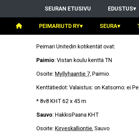
SEURAN ETUSIVU
EDUSTUS
▾
PEIMARIUTD RY
▾
SEURA
▾
Peimari Unitedin kotikentät ovat:
Paimio
: Vistan koulu kenttä TN
Osoite:
Myllyhaantie 7,
Paimio
Kenttätiedot: Valaistus: on Katsomo: ei Pes
* 8v8 KHT 62 x 45 m
Sauvo
: HakkisPaana KHT
Osoite:
Kirveskalliontie
, Sauvo