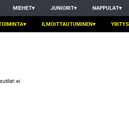
MIEHET
▾
JUNIORIT
▾
NAPPULAT
▾
TOIMINTA
▾
ILMOITTAUTUMINEN
▾
YRITY
utilat: ei