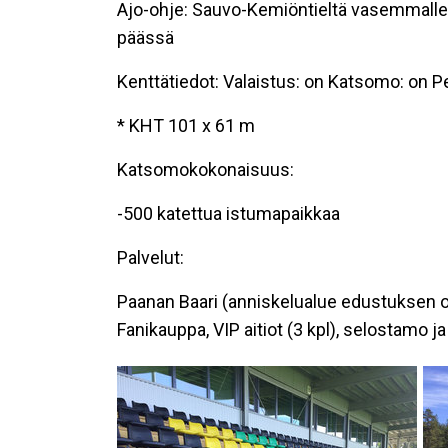
Ajo-ohje: Sauvo-Kemiöntieltä vasemmalle Va
päässä
Kenttätiedot: Valaistus: on Katsomo: on Pe
* KHT 101 x 61 m
Katsomokokonaisuus:
-500 katettua istumapaikkaa
Palvelut:
Paanan Baari (anniskelualue edustuksen ott
Fanikauppa, VIP aitiot (3 kpl), selostamo ja