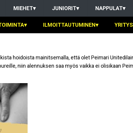
MIEHET
▾
JUNIORIT
▾
NAPPULAT
▾
TOIMINTA
▾
ILMOITTAUTUMINEN
▾
YRITY
ista hoidoista mainitsemalla, että olet Peimari Unitedilai
apureille, niin alennuksen saa myös vaikka ei olisikaan Pe