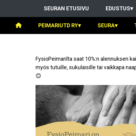
SEURAN ETUSIVU
EDUSTUS
▾
PEIMARIUTD RY
▾
SEURA
▾
FysioPeimarilta saat 10%:n alennuksen kaik
myös tutuille, sukulaisille tai vaikkapa na
😊