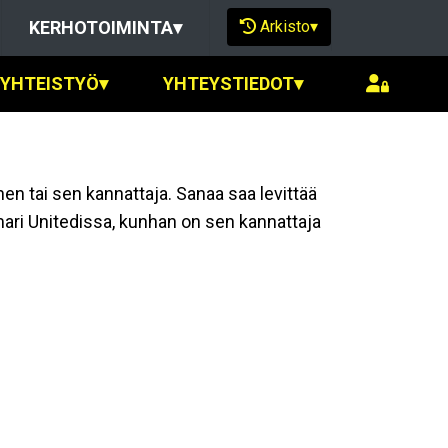
Arkisto
▾
KERHOTOIMINTA
▾
SYHTEISTYÖ
▾
YHTEYSTIEDOT
▾
nen tai sen kannattaja. Sanaa saa levittää
imari Unitedissa, kunhan on sen kannattaja