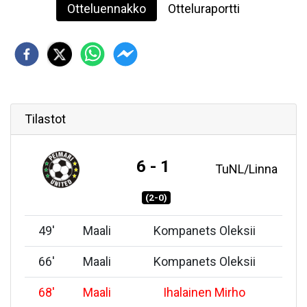
Otteluennakko
Otteluraportti
Tilastot
6 - 1
TuNL/Linna
(2-0)
49
'
Maali
Kompanets Oleksii
66
'
Maali
Kompanets Oleksii
68
'
Maali
Ihalainen Mirho