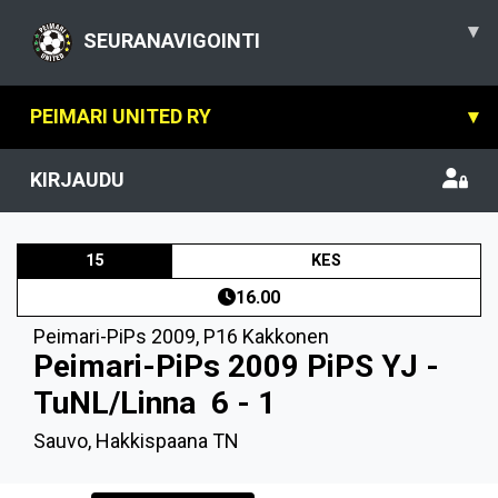
▾
SEURANAVIGOINTI
PEIMARI UNITED RY
▾
KIRJAUDU
15
KES
16.00
Peimari-PiPs 2009
,
P16 Kakkonen
Peimari-PiPs 2009 PiPS YJ -
TuNL/Linna
6 - 1
Sauvo, Hakkispaana TN