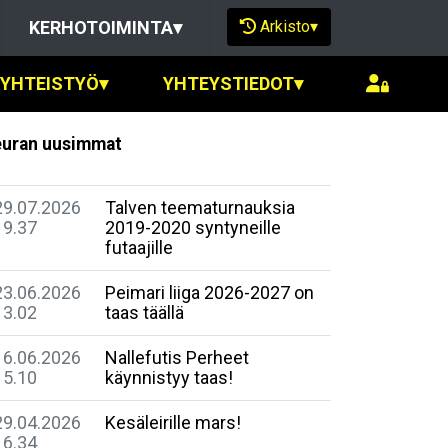
Arkisto
▾
KERHOTOIMINTA
▾
SYHTEISTYÖ
▾
YHTEYSTIEDOT
▾
uran uusimmat
29.07.2026
Talven teematurnauksia
19.37
2019-2020 syntyneille
futaajille
23.06.2026
Peimari liiga 2026-2027 on
13.02
taas täällä
16.06.2026
Nallefutis Perheet
15.10
käynnistyy taas!
29.04.2026
Kesäleirille mars!
16.34