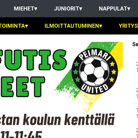
MIEHET
▾
JUNIORIT
▾
NAPPULAT
▾
TOIMINTA
▾
ILMOITTAUTUMINEN
▾
YRITY
Se