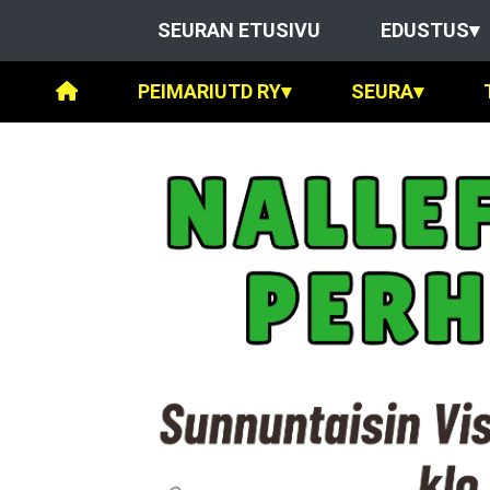
SEURAN ETUSIVU
EDUSTUS
▾
PEIMARIUTD RY
▾
SEURA
▾