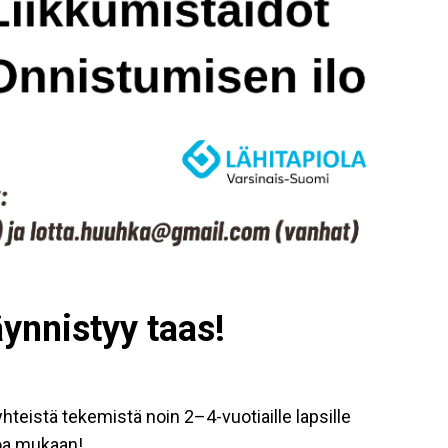
äynnistyy taas!
yhteistä tekemistä noin 2–4-vuotiaille lapsille
oa mukaan!