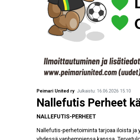
Peimari United ry
Julkaistu
:
16.06.2026
15.10
Nallefutis Perheet k
NALLEFUTIS-PERHEET
Nallefutis-perhetoiminta tarjoaa iloista ja 
yhdessä vanhempiensa kanssa. Tervetul